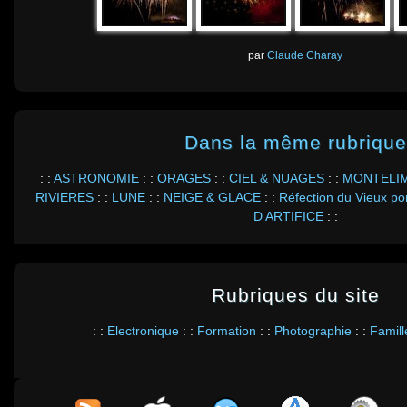
par
Claude Charay
Dans la même rubrique
: :
ASTRONOMIE
: :
ORAGES
: :
CIEL & NUAGES
: :
MONTELI
RIVIERES
: :
LUNE
: :
NEIGE & GLACE
: :
Réfection du Vieux p
D ARTIFICE
: :
Rubriques du site
: :
Electronique
: :
Formation
: :
Photographie
: :
Famill