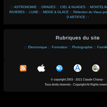
: :
ASTRONOMIE
: :
ORAGES
: :
CIEL & NUAGES
: :
MONTELI
RIVIERES
: :
LUNE
: :
NEIGE & GLACE
: :
Réfection du Vieux p
D ARTIFICE
: :
Rubriques du site
: :
Electronique
: :
Formation
: :
Photographie
: :
Famill
© copyright 2003 - 2021 Claude Charay -
Tous droits réservés - Copyright All Rights reser